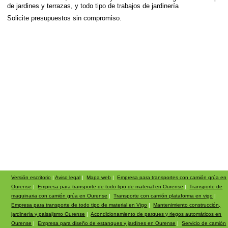
de jardines y terrazas, y todo tipo de trabajos de jardinería
Solicite presupuestos sin compromiso.
Versión escritorio
|
Aviso legal
|
Mapa web
|
Empresa para transportes con camión grúa en
Ourense
|
Empresa para transporte de todo tipo de material en Ourense
|
Transporte de
maquinaria con camión grúa en Ourense
|
Transporte con camión plataforma en vigo
|
Empresa para transporte de todo tipo de material en Vigo
|
Mantenimiento construcción,
jardinería y paisajismo Ourense
|
Acondicionamiento de parques y riegos automáticos en
Ourense
|
Empresa para diseño de estanques y jardines en Ourense
|
Servicio de camión